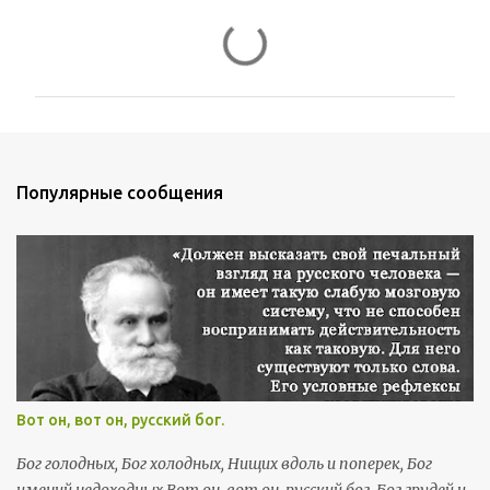
К
о
м
м
е
н
Популярные сообщения
т
а
р
и
и
Вот он, вот он, русский бог.
Бог голодных, Бог холодных, Нищих вдоль и поперек, Бог