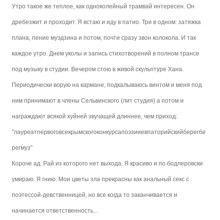
Утро такое же теплое, как одноколейный трамвай интересен. Он
дребезжит и проходит. Я встаю и иду в патио. Три в одном: затяжка
плана, пение муэдзина и потом, почти сразу звон колокола. И так
каждое утро. Днем уколы и запись стихотворений в полном трансе
под музыку в студии. Вечером стою в живой скульптуре Хана.
Периодически ворую на кармане, подкалываюсь винтом и меня под
ним принимают в члены Сельвинского (лит студия) а потом и
награждают всякой хуйней звучащей длиннее, чем приход:
"лауреатпервоговсекрымскогоконкурсапоэзииевпаторийскийберегбе
регмуз"
Короче ад. Рай из которого нет выхода. Я красиво и по бодлеровски
умираю. Я гнию. Мои цветы зла прекрасны как анальный секс с
поэтессой-девственницей, но все когда то заканчивается и
начинается ответственность...