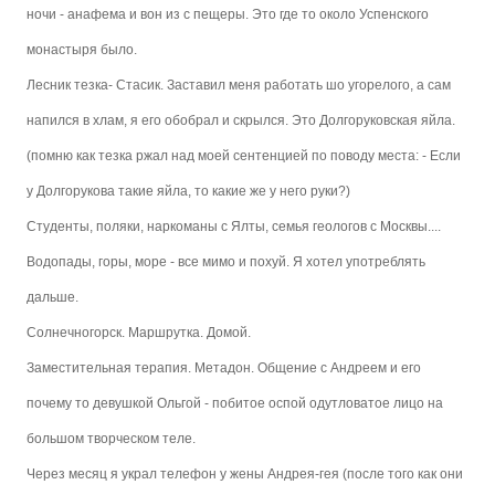
ночи - анафема и вон из с пещеры. Это где то около Успенского
монастыря было.
Лесник тезка- Стасик. Заставил меня работать шо угорелого, а сам
напился в хлам, я его обобрал и скрылся. Это Долгоруковская яйла.
(помню как тезка ржал над моей сентенцией по поводу места: - Если
у Долгорукова такие яйла, то какие же у него руки?)
Студенты, поляки, наркоманы с Ялты, семья геологов с Москвы....
Водопады, горы, море - все мимо и похуй. Я хотел употреблять
дальше.
Солнечногорск. Маршрутка. Домой.
Заместительная терапия. Метадон. Общение с Андреем и его
почему то девушкой Ольгой - побитое оспой одутловатое лицо на
большом творческом теле.
Через месяц я украл телефон у жены Андрея-гея (после того как они