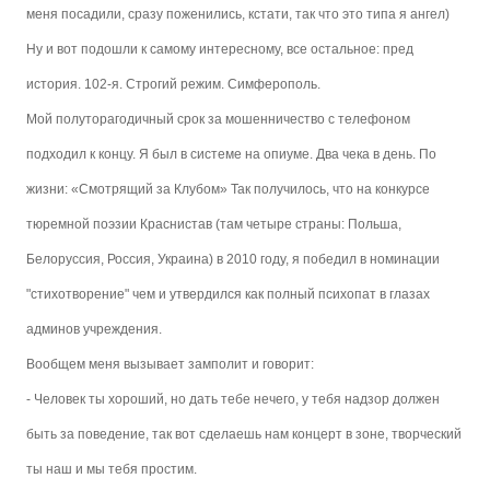
меня посадили, сразу поженились, кстати, так что это типа я ангел)
Ну и вот подошли к самому интересному, все остальное: пред
история. 102-я. Строгий режим. Симферополь.
Мой полуторагодичный срок за мошенничество с телефоном
подходил к концу. Я был в системе на опиуме. Два чека в день. По
жизни: «Смотрящий за Клубом» Так получилось, что на конкурсе
тюремной поэзии Краснистав (там четыре страны: Польша,
Белоруссия, Россия, Украина) в 2010 году, я победил в номинации
"стихотворение" чем и утвердился как полный психопат в глазах
админов учреждения.
Вообщем меня вызывает замполит и говорит:
- Человек ты хороший, но дать тебе нечего, у тебя надзор должен
быть за поведение, так вот сделаешь нам концерт в зоне, творческий
ты наш и мы тебя простим.