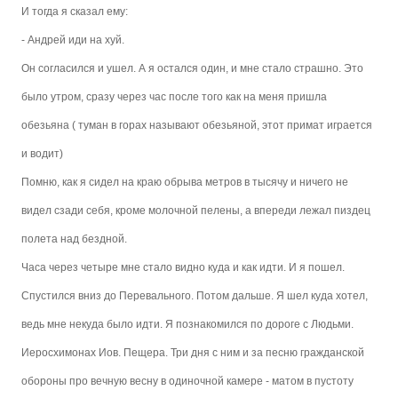
И тогда я сказал ему:
- Андрей иди на хуй.
Он согласился и ушел. А я остался один, и мне стало страшно. Это
было утром, сразу через час после того как на меня пришла
обезьяна ( туман в горах называют обезьяной, этот примат играется
и водит)
Помню, как я сидел на краю обрыва метров в тысячу и ничего не
видел сзади себя, кроме молочной пелены, а впереди лежал пиздец
полета над бездной.
Часа через четыре мне стало видно куда и как идти. И я пошел.
Спустился вниз до Перевального. Потом дальше. Я шел куда хотел,
ведь мне некуда было идти. Я познакомился по дороге с Людьми.
Иеросхимонах Иов. Пещера. Три дня с ним и за песню гражданской
обороны про вечную весну в одиночной камере - матом в пустоту