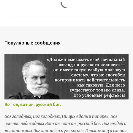
о
м
м
е
н
Популярные сообщения
т
а
р
и
и
Вот он, вот он, русский бог.
Бог голодных, Бог холодных, Нищих вдоль и поперек, Бог
имений недоходных Вот он, вот он, русский бог. Бог грудей и
ж... отвислых Бог лаптей и пухлых ног, Горьких лиц и сливок