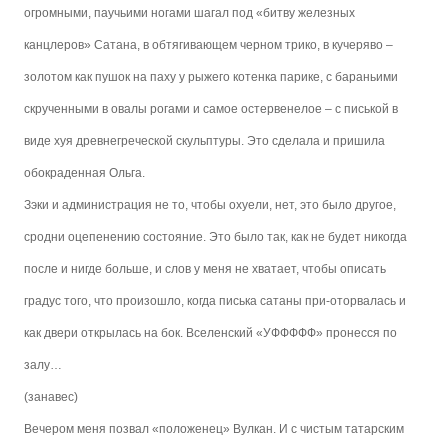
огромными, паучьими ногами шагал под «битву железных
канцлеров» Сатана, в обтягивающем черном трико, в кучеряво –
золотом как пушок на паху у рыжего котенка парике, с бараньими
скрученными в овалы рогами и самое остервенелое – с писькой в
виде хуя древнегреческой скульптуры. Это сделала и пришила
обокраденная Ольга.
Зэки и администрация не то, чтобы охуели, нет, это было другое,
сродни оцепенению состояние. Это было так, как не будет никогда
после и нигде больше, и слов у меня не хватает, чтобы описать
градус того, что произошло, когда писька сатаны при-оторвалась и
как двери открылась на бок. Вселенский «УФФФФФ» пронесся по
залу…
(занавес)
Вечером меня позвал «положенец» Вулкан. И с чистым татарским