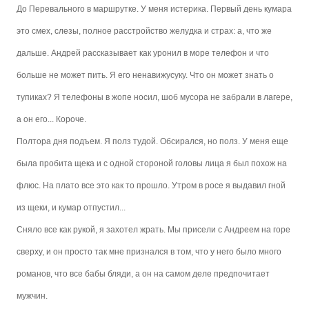
До Перевального в маршрутке. У меня истерика. Первый день кумара
это смех, слезы, полное расстройство желудка и страх: а, что же
дальше. Андрей рассказывает как уронил в море телефон и что
больше не может пить. Я его ненавижусуку. Что он может знать о
тупиках? Я телефоны в жопе носил, шоб мусора не забрали в лагере,
а он его... Короче.
Полтора дня подъем. Я полз тудой. Обсирался, но полз. У меня еще
была пробита щека и с одной стороной головы лица я был похож на
флюс. На плато все это как то прошло. Утром в росе я выдавил гной
из щеки, и кумар отпустил...
Сняло все как рукой, я захотел жрать. Мы присели с Андреем на горе
сверху, и он просто так мне признался в том, что у него было много
романов, что все бабы бляди, а он на самом деле предпочитает
мужчин.