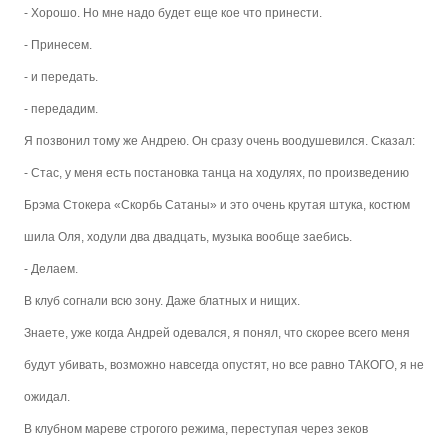
- Хорошо. Но мне надо будет еще кое что принести.
- Принесем.
- и передать.
- передадим.
Я позвонил тому же Андрею. Он сразу очень воодушевился. Сказал:
- Стас, у меня есть постановка танца на ходулях, по произведению
Брэма Стокера «Скорбь Сатаны» и это очень крутая штука, костюм
шила Оля, ходули два двадцать, музыка вообще заебись.
- Делаем.
В клуб согнали всю зону. Даже блатных и нищих.
Знаете, уже когда Андрей одевался, я понял, что скорее всего меня
будут убивать, возможно навсегда опустят, но все равно ТАКОГО, я не
ожидал.
В клубном мареве строгого режима, переступая через зеков