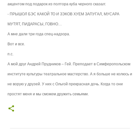
акцентом под подарок из полтора куба черного сказал:
- ПРЫШОЛ БЭС КАКОЙ ТО И ЗЭКОВ ХУЕМ ЗАПУГАЛ, МУСАРА
МУТЯТ, ПИДАРАСЫ, ГОВНО…
А мне дали три года спец-надзора.
Вот и все.
п.с.
А мой друг Андрей Прудников – Гей. Преподает в Симферопольском
институте культуры театральное мастерство. А я больше не колюсь и
не ворую у друзей. У них с Ольгой прекрасная дочь. Когда то они
простят меня и мы сможем дружить семьями.
К