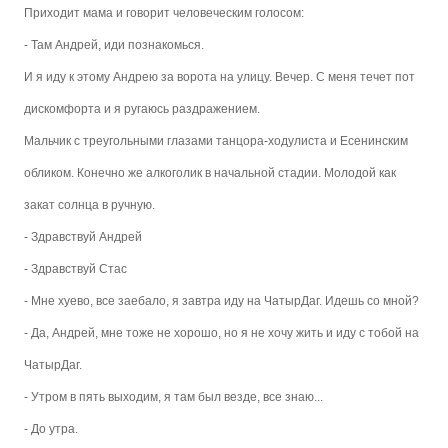
Приходит мама и говорит человеческим голосом:
- Там Андрей, иди познакомься.
И я иду к этому Андрею за ворота на улицу. Вечер. С меня течет пот
дискомфорта и я ругаюсь раздражением.
Мальчик с треугольными глазами танцора-ходулиста и Есенинским
обликом. Конечно же алкоголик в начальной стадии. Молодой как
закат солнца в ручную.
- Здравствуй Андрей
- Здравствуй Стас
- Мне хуево, все заебало, я завтра иду на ЧатырДаг. Идешь со мной?
- Да, Андрей, мне тоже не хорошо, но я не хочу жить и иду с тобой на
ЧатырДаг.
- Утром в пять выходим, я там был везде, все знаю...
- До утра.