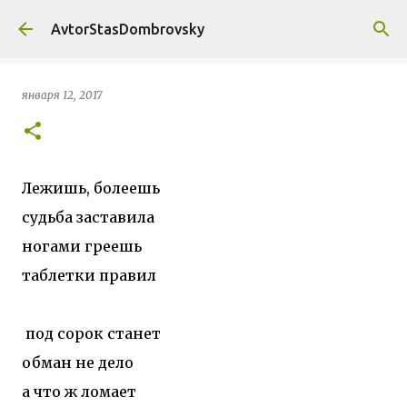
К основному контенту
AvtorStasDombrovsky
января 12, 2017
Лежишь, болеешь
судьба заставила
ногами греешь
таблетки правил
под сорок станет
обман не дело
а что ж ломает