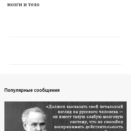
мозги и тело
К
о
м
м
е
н
Популярные сообщения
т
а
р
и
и