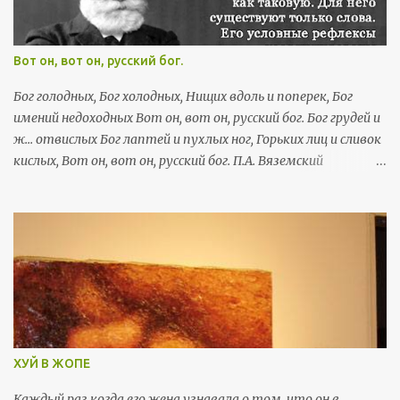
Вот он, вот он, русский бог.
Бог голодных, Бог холодных, Нищих вдоль и поперек, Бог
имений недоходных Вот он, вот он, русский бог. Бог грудей и
ж... отвислых Бог лаптей и пухлых ног, Горьких лиц и сливок
кислых, Вот он, вот он, русский бог. П.А. Вяземский
Салтыков-Щедрин «Она [Россия] представляет собою
ужасное зрелище страны, где люди торгуют людьми, не
имея на это и того оправдания, каким лукаво пользуются
американские плантаторы, утверждая, что негр — не
человек; страны, где люди сами себя называют не именами,
а кличками: Ваньками, Стешками, Васьками, Палашками;
страны, где, наконец, нет, не только никаких гарантий для
личности, чести и собственности, но нет даже и
полицейского порядка, а есть только огромные корпорации
ХУЙ В ЖОПЕ
разных служебных воров и грабителей». -- В. Г. Белинский,
литературный критик (1811 - 1848 гг.) «Тяжелый русский
Каждый раз когда его жена узнавала о том, что он в