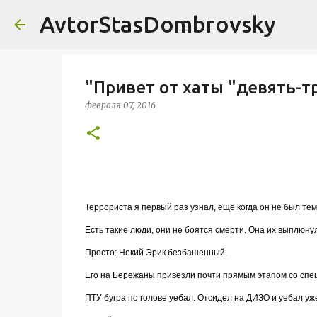
AvtorStasDombrovsky
"Привет от хаты "девять-т
февраля 07, 2016
Террориста я первый раз узнал, еще когда он не был те
Есть такие люди, они не боятся смерти. Она их выплюнул
Просто: Некий Эрик безбашенный.
Его на Бережаны привезли почти прямым этапом со спец
ПТУ бугра по голове уебал. Отсидел на ДИЗО и уебал уже