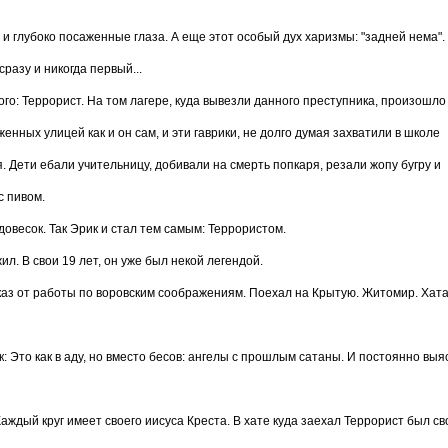
 и глубоко посаженные глаза. А еще этот особый дух харизмы: "задней нема".
сразу и никогда первый...
го: Террорист. На том лагере, куда вывезли данного преступника, произошло
енных улицей как и он сам, и эти гаврики, не долго думая захватили в школе
. Дети ебали учительницу, добивали на смерть попкаря, резали жопу бугру и
с пивом.
довесок. Так Эрик и стал тем самым: Террористом.
л. В свои 19 лет, он уже был некой легендой.
отказ от работы по воровским соображениям. Поехал на Крытую. Житомир. Хат
: Это как в аду, но вместо бесов: ангелы с прошлым сатаны. И постоянно вы
аждый круг имеет своего иисуса Креста. В хате куда заехал Террорист был сво