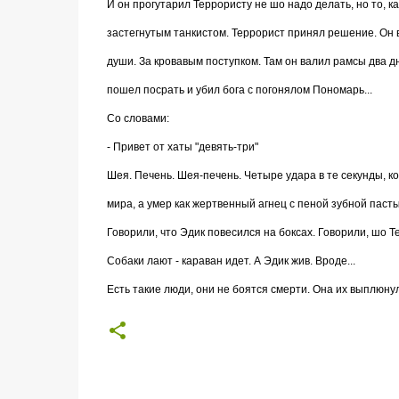
И он прогутарил Террористу не шо надо делать, но то, к
застегнутым танкистом. Террорист принял решение. Он в
души. За кровавым поступком. Там он валил рамсы два дн
пошел посрать и убил бога с погонялом Пономарь...
Со словами:
- Привет от хаты "девять-три"
Шея. Печень. Шея-печень. Четыре удара в те секунды, ко
мира, а умер как жертвенный агнец с пеной зубной пасты 
Говорили, что Эдик повесился на боксах. Говорили, шо Т
Собаки лают - караван идет. А Эдик жив. Вроде...
Есть такие люди, они не боятся смерти. Она их выплюнул