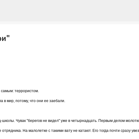
К основному контенту
ри"
м самым: террористом.
а в мир, потому, что они ее заебали.
-школы. Чувак "берегов не видел" уже в четырнадцать. Первым делом молотк
 отрядника. На малолетке с такими вату не катают. Его тогда почти сразу уве