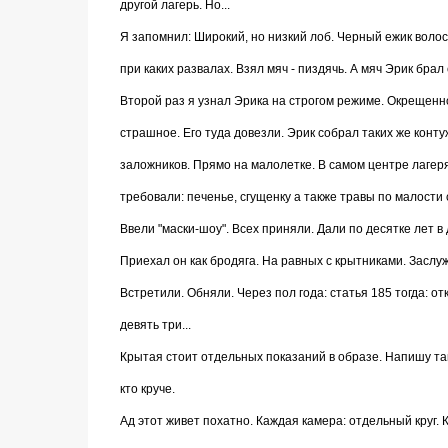
другой лагерь. Но...
Я запомнил: Широкий, но низкий лоб. Черный ежик волос
при каких развалах. Взял мяч - пиздячь. А мяч Эрик брал 
Второй раз я узнал Эрика на строгом режиме. Окрещенно
страшное. Его туда довезли. Эрик собрал таких же контуж
заложников. Прямо на малолетке. В самом центре лагеря
требовали: печенье, сгущенку а также травы по малости 
Ввели "маски-шоу". Всех приняли. Дали по десятке лет в 
Приехал он как бродяга. На равных с крытниками. Заслужи
Встретили. Обняли. Через пол года: статья 185 тогда: 
девять три...
Крытая стоит отдельных показаний в образе. Напишу так
кто круче.
Ад этот живет похатно. Каждая камера: отдельный круг. К