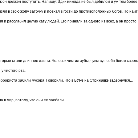
ак он должен поступить. Напишу: Эдик никогда не был дебилом и уж тем более
зял в свою жопу заточку и поехал в гости до противоположных богов. По наи
я и расслабил целую хату людей. Его приняли за одного из всех, а он просто
торые стали длиннее жизни. Человек чистил зубы, чувствуя себя богом своег
у чистого рта.
еррориста забили мусора. Говорили, что в БУРе на Стрижавке вздернулся...
а в мир, потому, что они ее заебали.