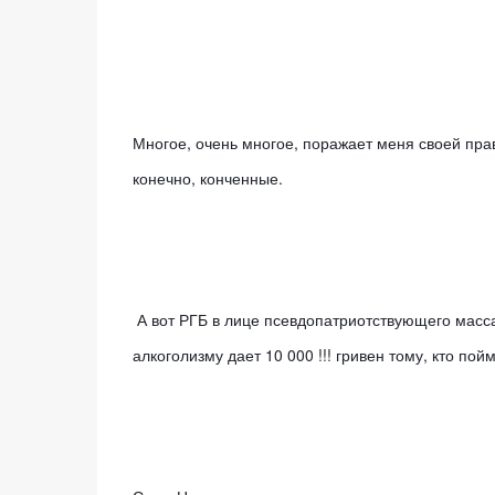
Многое, очень многое, поражает меня своей пра
конечно, конченные. 
 А вот РГБ в лице псевдопатриотствующего массажиста с политологическим образованием и склонностью к латентному 
алкоголизму дает 10 000 !!! гривен тому, кто пойм