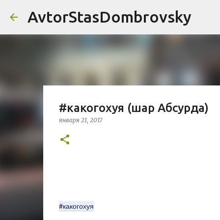
AvtorStasDombrovsky
#какогохуя (шар Абсурда)
января 21, 2017
#какогохуя