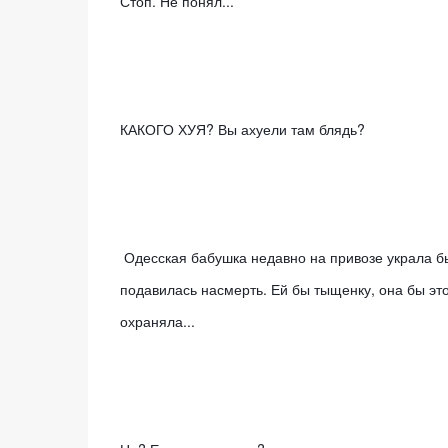
Стоп. Не понял... 
КАКОГО ХУЯ? Вы ахуели там блядь? 
 Одесская бабушка недавно на привозе украла бычий хуй, но так как была слепа, то порубала на очень толстые пятаки и 
подавилась насмерть. Ей бы тыщенку, она бы эт
охраняла...