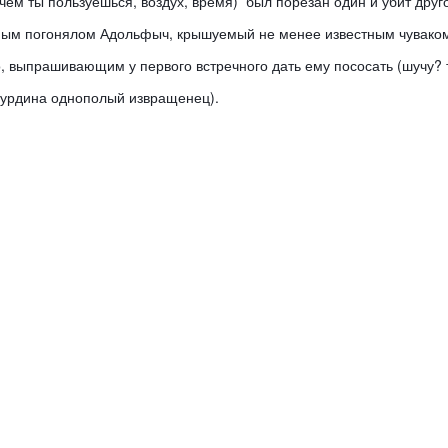
,  чем ты пользуешься, воздух, время)  был порезан один и убит друго
ным погонялом Адольфыч, крышуемый не менее известным чуваком 
, выпрашивающим у первого встречного дать ему пососать (шучу? т
тбурдина однополый извращенец).