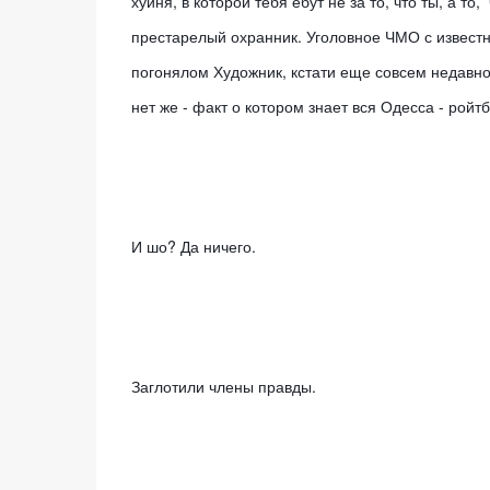
хуйня, в которой тебя ебут не за то, что ты, а то
престарелый охранник. Уголовное ЧМО с извест
погонялом Художник, кстати еще совсем недавно
нет же - факт о котором знает вся Одесса - рой
И шо? Да ничего. 
Заглотили члены правды. 