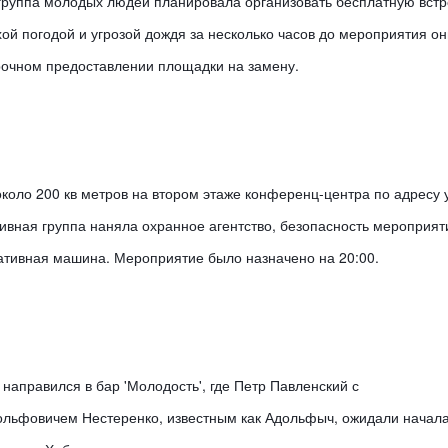
руппа молодых людей планировала организовать бесплатную встре
й погодой и угрозой дождя за несколько часов до мероприятия они
рочном предоставлении площадки на замену. 
ло 200 кв метров на втором этаже конференц-центра по адресу ул
ивная группа наняла охранное агентство, безопасность мероприяти
ативная машина. Мероприятие было назначено на 20:00.
направился в бар 'Молодость', где Петр Павленский с 
льфовичем Нестеренко, известным как Адольфыч, ожидали начала