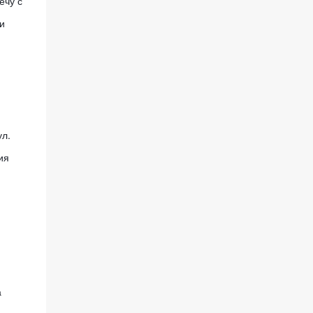
чу с 
 
. 
я 
 