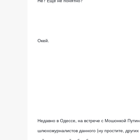
Не? Еще не понятно? 
Окей.
Недавно в Одессе, на встрече с Мошонкой Путина
шлюхожурналистов данного (ну простите, других 